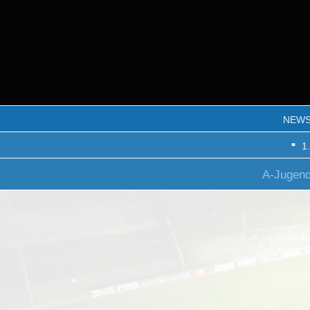
NEW
1
A-Jugen