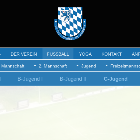
S
DER VEREIN
FUSSBALL
YOGA
KONTAKT
AN
. Mannschaft
2. Mannschaft
Jugend
Freizeitmannsc
d
B-Jugend I
B-Jugend II
C-Jugend