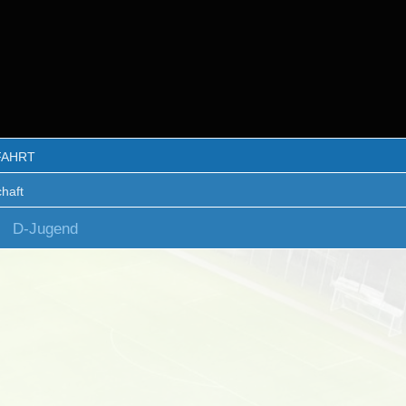
FAHRT
haft
D-Jugend